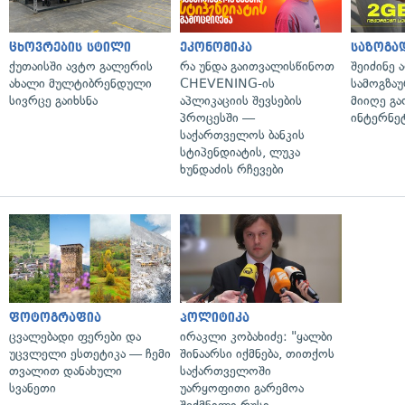
ცხოვრების სტილი
ეკონომიკა
საზოგა
ქუთაისში ავტო გალერის
რა უნდა გაითვალისწინოთ
შეიძინე 
ახალი მულტიბრენდული
CHEVENING-ის
სამოგზა
სივრცე გაიხსნა
აპლიკაციის შევსების
მიიღე გ
პროცესში —
ინტერნე
საქართველოს ბანკის
სტიპენდიატის, ლუკა
ხუნდაძის რჩევები
ფოტოგრაფია
პოლიტიკა
ცვალებადი ფერები და
ირაკლი კობახიძე: "ყალბი
უცვლელი ესთეტიკა — ჩემი
შინაარსი იქმნება, თითქოს
თვალით დანახული
საქართველოში
სვანეთი
უარყოფითი გარემოა