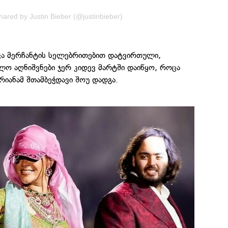
hared by Justin Bieber (@justinbieber)
იკა მერჩანტის სელებრითებით დატვირთული,
ლო აღნიშვნები ჯერ კიდევ მარტში დაიწყო, როცა
რიანამ შთამბეჭდავი შოუ დადგა.