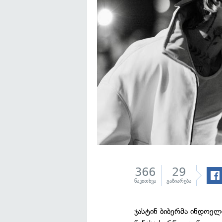
366
29
წაკითხვა
გაზიარება
ჯასტინ ბიბერმა ინდოელი