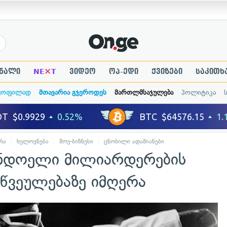
×
ნალი
NE
T
ვიდეო
ოპ-ედი
ქვიზები
საკითხ
ყოფილად
მთავარია გჯეროდეს
მართლმსაჯულება
პოლიტიკა
რა
ხელოვნება
შოუ-ბიზნესი
ცნობილი ადამიანები
 ინდოელი მილიარდერების
წვეულებაზე იმღერა