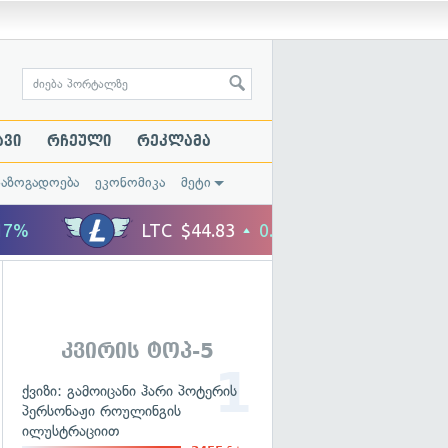
ავი
რჩეული
რეკლამა
საზოგადოება
ეკონომიკა
მეტი
კვირის ტოპ-5
ქვიზი: გამოიცანი ჰარი პოტერის
პერსონაჟი როულინგის
ილუსტრაციით