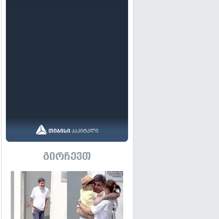
გირჩევთ
გადახედვა