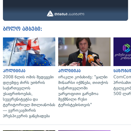
ბოლო ამბები:
პოლიტიკა
პოლიტიკა
საზოგა
2008 წლის ომის შედეგები
ირაკლი კობახიძე: "ყალბი
ComCom
დღემდე ძირს უთხრის
შინაარსი იქმნება, თითქოს
პროსამ
საქართველოს
საქართველოში
ტელეკომ
უსაფრთხოებას,
უარყოფითი გარემოა
500 ლარ
სუვერენიტეტსა და
შექმნილი რუსი
ტერიტორიულ მთლიანობას
ტურისტებისთვის"
— ევროკავშირის
პრესპიკერის განცხადება