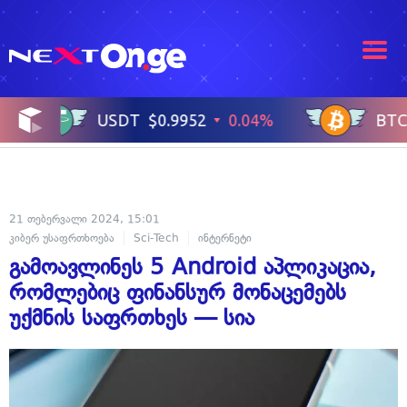
21 თებერვალი 2024, 15:01
კიბერ უსაფრთხოება
Sci-Tech
ინტერნეტი
გამოავლინეს 5 Android აპლიკაცია,
რომლებიც ფინანსურ მონაცემებს
უქმნის საფრთხეს — სია