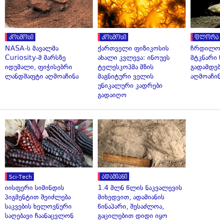
კოსმოსი
კოსმოსი
ფლორა 
NASA-ს მავალმა
ქართველი ფიზიკოსის
ჩრდილო
Curiosity-მ მარსზე
ახალი კვლევა: ინოუეს
მტკნარი 
იდუმალი, ფიჭისებრი
ტელესკოპმა მზის
გადამდებ
ლანდშაფტი აღმოაჩინა
მაგნიტური ველის
აღმოაჩი
უნიკალური კადრები
გადაიღო
Sci-Tech
ადამიანი
იისფერი სიმინდის
1.4 მლნ წლის ნაკვალევის
პიგმენტით შეიძლება
მიხედვით, ადამიანის
საკვების ხელოვნური
წინაპარი, შესაძლოა,
საღებავი ჩაანაცვლონ
გაცილებით დიდი იყო