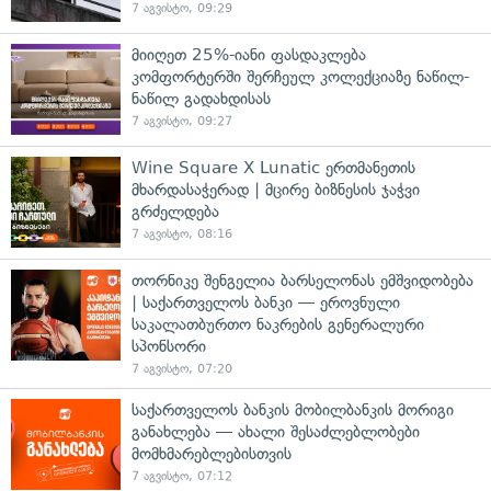
7 აგვისტო, 09:29
მიიღეთ 25%-იანი ფასდაკლება
კომფორტერში შერჩეულ კოლექციაზე ნაწილ-
ნაწილ გადახდისას
7 აგვისტო, 09:27
Wine Square X Lunatic ერთმანეთის
მხარდასაჭერად | მცირე ბიზნესის ჯაჭვი
გრძელდება
7 აგვისტო, 08:16
თორნიკე შენგელია ბარსელონას ემშვიდობება
| საქართველოს ბანკი — ეროვნული
საკალათბურთო ნაკრების გენერალური
სპონსორი
7 აგვისტო, 07:20
საქართველოს ბანკის მობილბანკის მორიგი
განახლება — ახალი შესაძლებლობები
მომხმარებლებისთვის
7 აგვისტო, 07:12