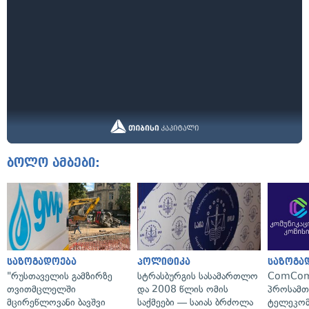
ბოლო ამბები:
საზოგადოება
პოლიტიკა
საზოგა
"რუსთაველის გამზირზე
სტრასბურგის სასამართლო
ComCom
თვითმცლელში
და 2008 წლის ომის
პროსამ
მცირეწლოვანი ბავშვი
საქმეები — საიას ბრძოლა
ტელეკომ