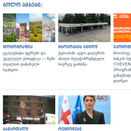
ბოლო ამბები:
ფოტოგრაფია
ცხოვრების სტილი
ეკონომ
ცვალებადი ფერები და
ქუთაისში ავტო გალერის
მოიპოვე
უცვლელი ესთეტიკა — ჩემი
ახალი მულტიბრენდული
ბანკის ს
თვალით დანახული
სივრცე გაიხსნა
CHEVEN
სვანეთი
პროგრამ
განაცხად
დაიწყო
სამართალი
რეგიონები