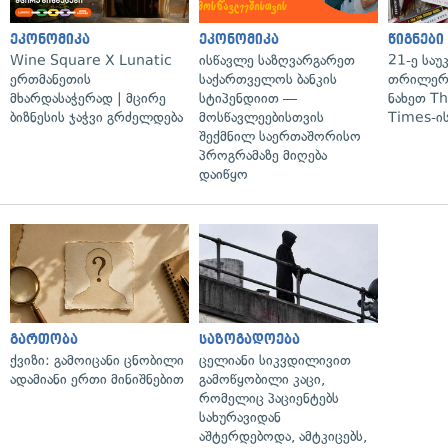
ეკონომიკა
ეკონომიკა
წიგნები
Wine Square X Lunatic
ისწავლე საზღვარგარეთ
21-ე საუ
ერთმანეთის
საქართველოს ბანკის
თრილერი
მხარდასაჭერად | მცირე
სტიპენდიით —
ნახეთ T
ბიზნესის ჯაჭვი გრძელდება
მოსწავლეებისთვის
Times-ის
შექმნილ საერთაშორისო
პროგრამაზე მიღება
დაიწყო
გართობა
საზოგადოება
ქვიზი: გამოიცანი ცნობილი
ცელიანი სიკვდილივით
ადამიანი ერთი მინიშნებით
გამოწყობილი კაცი,
რომელიც პაციენტებს
სახურავიდან
აშტერდებოდა, ამტკიცებს,