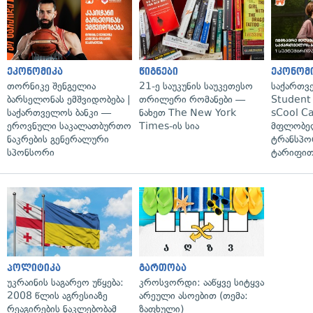
ეკონომიკა
წიგნები
ეკონომ
თორნიკე შენგელია
21-ე საუკუნის საუკეთესო
საქართვ
ბარსელონას ემშვიდობება |
თრილერი რომანები —
Student 
საქართველოს ბანკი —
ნახეთ The New York
sCool Ca
ეროვნული საკალათბურთო
Times-ის სია
მფლობელ
ნაკრების გენერალური
ტრანსპო
სპონსორი
ტარიფით
პოლიტიკა
გართობა
უკრაინის საგარეო უწყება:
კროსვორდი: ააწყვე სიტყვა
2008 წლის აგრესიაზე
არეული ასოებით (თემა:
რეაგირების ნაკლებობამ
ზაფხული)