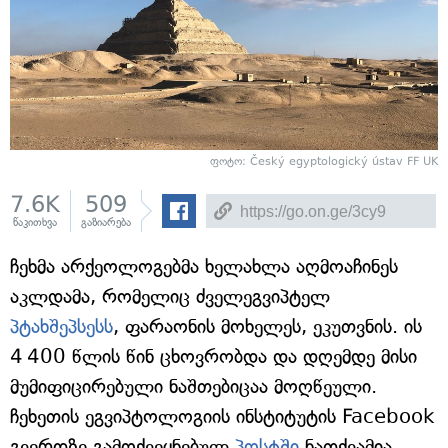
ფოტო: Český egyptologický ústav FF UK
7.6K
509
წაკითხვა
გაზიარება
ჩეხმა არქეოლოგებმა ხელახლა აღმოაჩინეს
აკლდამა, რომელიც ძველეგვიპტელ
პტახშეპსესს
, ფარაონის მოხელეს, ეკუთვნის. ის
4 400 წლის წინ ცხოვრობდა და დღემდე მისი
მუმიფიცირებული ნაშთებიცაა მოღწეული.
ჩეხეთის ეგვიპტოლოგიის ინსტიტუტის Facebook
გვერდზე გამოქვეყნებულ
პოსტში
ნათქვამია,