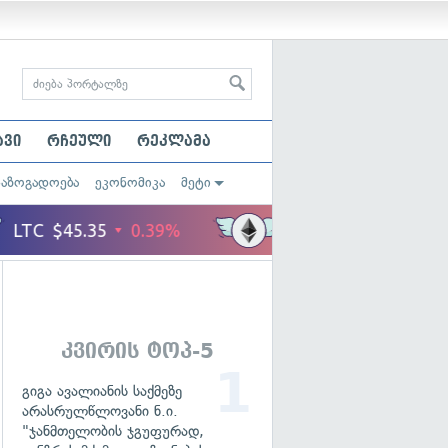
ავი
რჩეული
რეკლამა
საზოგადოება
ეკონომიკა
მეტი
კვირის ტოპ-5
გიგა ავალიანის საქმეზე
არასრულწლოვანი ნ.ი.
"ჯანმთელობის ჯგუფურად,