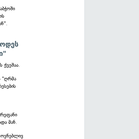
აბჭოში
ის
ნ".
სოდეს
ი"
 ქვეშაა.
ა "ღრმა
რესების
ერეფანი
და მან.
ყოვნებლივ