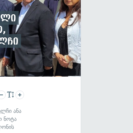
ული
ო,
ელჩი
ელჩი ანა
ო ნოტა
ლონის