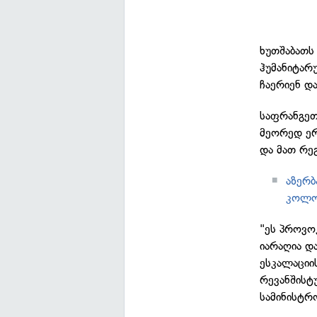
ხუთშაბათს
ჰუმანიტარ
ჩაერიენ დ
საფრანგეთ
მეორედ ერ
და მათ რე
აზერბ
კოლონ
"ეს პროვო
იარაღია დ
ესკალაციი
რევანშისტ
სამინისტრო