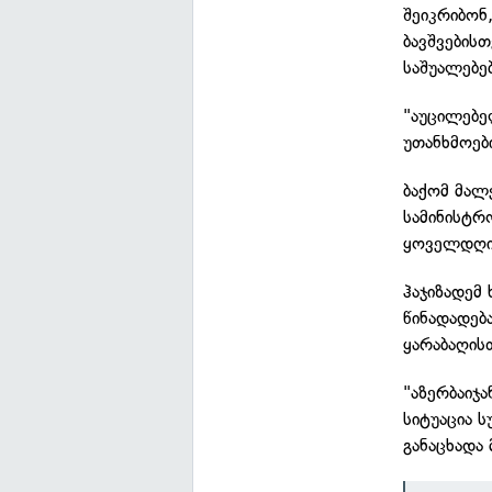
შეიკრიბონ,
ბავშვების
საშუალებე
"აუცილებე
უთანხმოები
ბაქომ მალე
სამინისტრო
ყოველდღიუ
ჰაჯიზადემ 
წინადადებ
ყარაბაღისთ
"აზერბაიჯ
სიტუაცია 
განაცხადა 