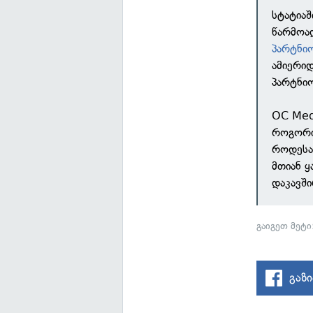
სტატია
წარმოად
პარტნი
ამიერი
პარტნი
OC Medi
როგორი
როდესაც
მთიან ყ
დაკავში
გაიგეთ მეტ
გაზ