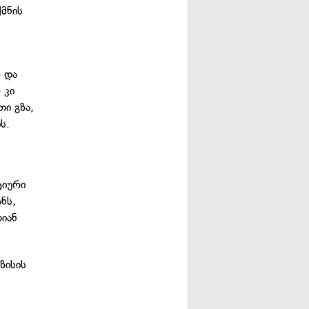
ქმნის
ო და
 კი
ი გზა,
ს.
ტიური
ნს,
თიან
ზისის