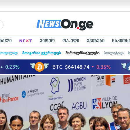
×
ნალი
NE
T
ვიდეო
ოპ-ედი
ქვიზები
საკითხ
ყოფილად
მთავარია გჯეროდეს
მართლმსაჯულება
პოლიტიკა