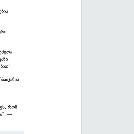
ების
ური
აქმეთა
ფანი
ბით".
რბაიჯანის
ფს, რომ
ა", —