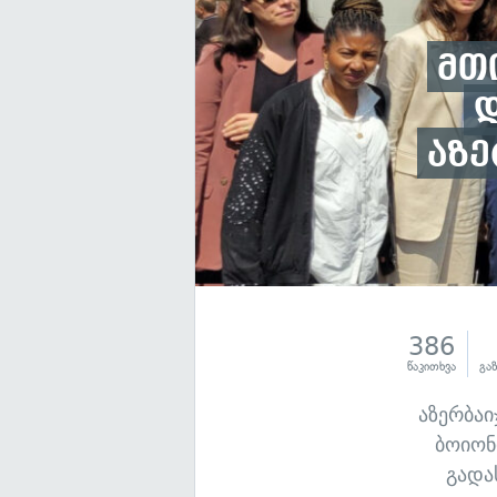
მთ
დ
აზე
386
წაკითხვა
გა
აზერბაი
ბოიონ
გადა