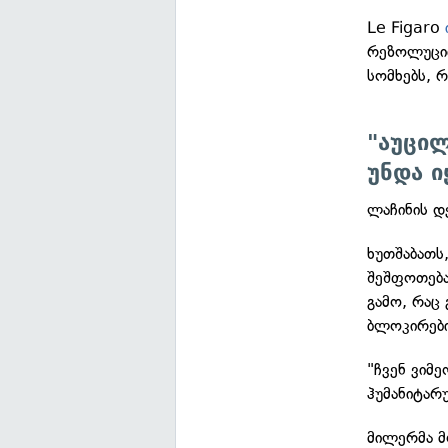
Le Figaro
რეზოლუციი
სომხებს, 
"აუცი
უნდა ი
ლაჩინის დ
ხუთშაბათს
შეშფოთება
გამო, რაც 
ბლოკირები
"ჩვენ ვიმ
ჰუმანიტარ
მილერმა მ