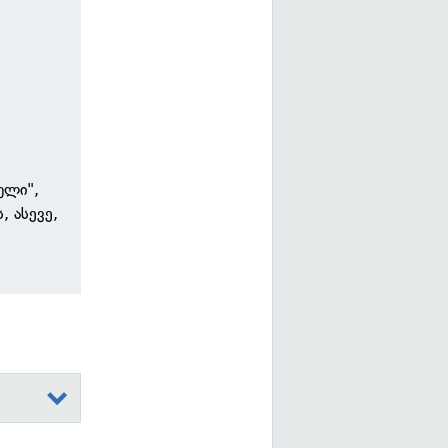
ნ
ული",
, ასევე,