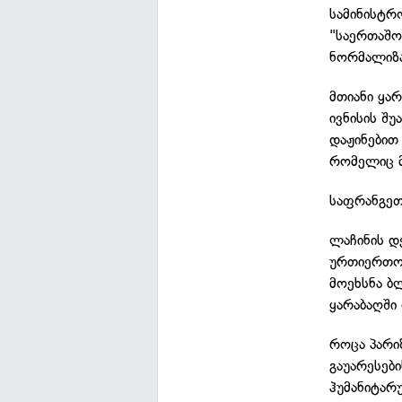
სამინისტრ
"საერთაშო
ნორმალიზა
მთიანი ყა
ივნისის შ
დაჟინებით
რომელიც მ
საფრანგეთ
ლაჩინის დ
ურთიერთობ
მოეხსნა ბ
ყარაბაღში
როცა პარი
გაუარესებ
ჰუმანიტარ