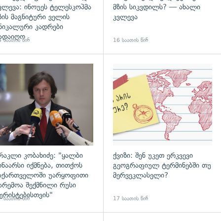
ვლევა: ინოუეს ტელესკოპმა
მზის სიკვდილს? — ახალი
ზის მაგნიტური ველის
კვლევა
ნიკალური კადრები
ადაიღო
 საათის წინ
16 საათის წინ
დახედვა
გადახედვა
რაკლი კობახიძე: "ყალბი
ქვიზი: შენ უკეთ ერკვევი
ინაარსი იქმნება, თითქოს
გეოგრაფიულ ტერმინებში თუ
აქართველოში უარყოფითი
მერვეკლასელი?
არემოა შექმნილი რუსი
ურისტებისთვის"
 საათის წინ
17 საათის წინ