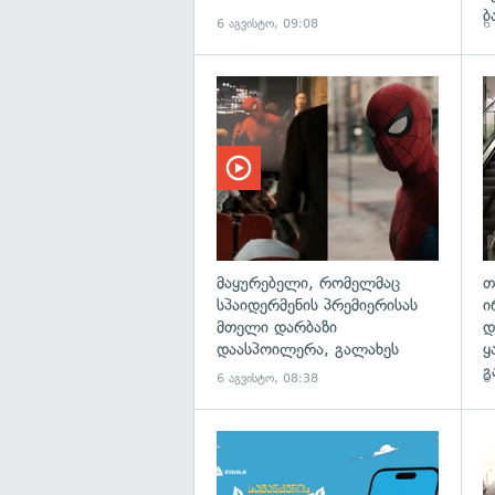
ბ
6 აგვისტო, 09:08
6
მაყურებელი, რომელმაც
თ
სპაიდერმენის პრემიერისას
ი
მთელი დარბაზი
დ
დაასპოილერა, გალახეს
ყ
გ
6 აგვისტო, 08:38
6