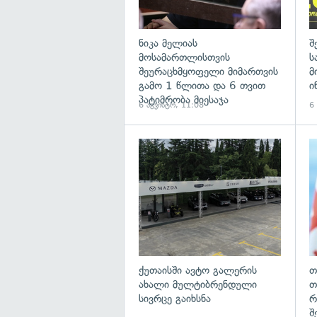
ნიკა მელიას
შ
მოსამართლისთვის
ს
შეურაცხმყოფელი მიმართვის
მ
გამო 1 წლითა და 6 თვით
ი
პატიმრობა მიესაჯა
6 აგვისტო, 11:08
6
ქუთაისში ავტო გალერის
თ
ახალი მულტიბრენდული
თ
სივრცე გაიხსნა
რ
შ