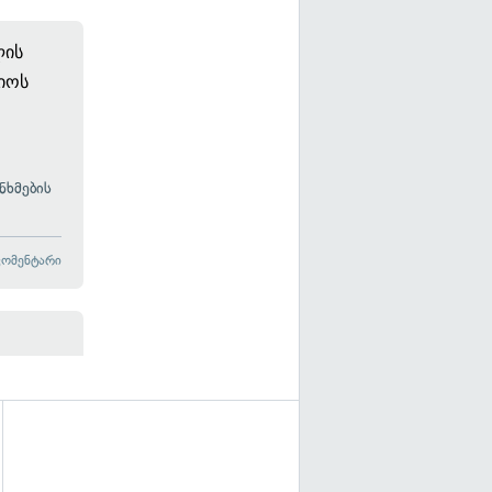
ლის
ლიოს
ნხმების
კომენტარი