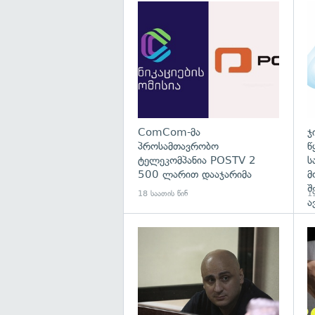
გა
ComCom-მა
ჯ
პროსამთავრობო
წ
ტელეკომპანია POSTV 2
ს
500 ლარით დააჯარიმა
მ
შ
18 საათის წინ
19
ა
გა