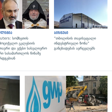
გადახედვა
გადახედვა
ელიგია
ბიზნესი
uters: სომხეთის
"თბილისის თავისუფალი
მოციქულო ეკლესიის
ინდუსტრიული ზონა"
თაური და ექვსი სასულიერო
განცხადებას ავრცელებს
რი სასამართლოს წინაშე
რდგებიან
გადახედვა