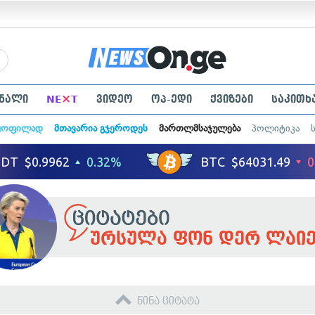
×
ნალი
NE
T
ვიდეო
ოპ-ედი
ქვიზები
საკითხ
ყოფილად
მთავარია გჯეროდეს
მართლმსაჯულება
პოლიტიკა
ურსულა ფონ დერ ლაიე
წინა ციტატა