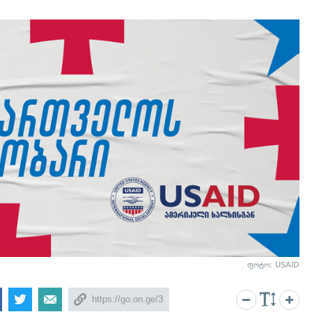
ფოტო: USAID