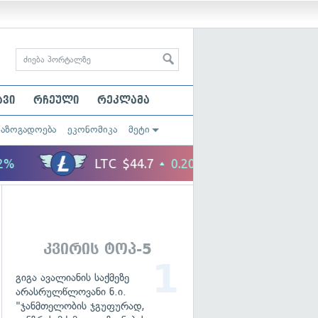
ავი
რჩეული
რეკლამა
საზოგადოება
ეკონომიკა
მეტი
კვირის ტოპ-5
გიგა ავალიანის საქმეზე
არასრულწლოვანი ნ.ი.
"ჯანმთელობის ჯგუფურად,