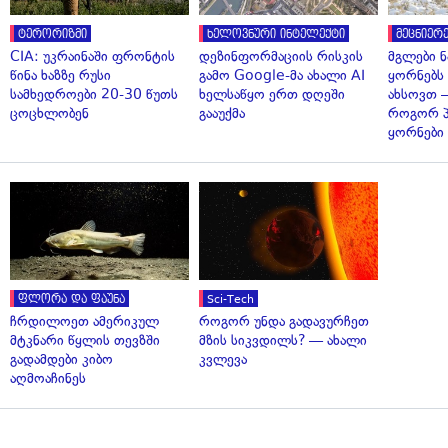
ტერორიზმი
ხელოვნური ინტელექტი
მეცნიერე
CIA: უკრაინაში ფრონტის
დეზინფორმაციის რისკის
მგლები 
წინა ხაზზე რუსი
გამო Google-მა ახალი AI
ყორნებს
სამხედროები 20-30 წუთს
ხელსაწყო ერთ დღეში
ახსოვთ —
ცოცხლობენ
გააუქმა
როგორ 
ყორნები
ფლორა და ფაუნა
Sci-Tech
ჩრდილოეთ ამერიკულ
როგორ უნდა გადავურჩეთ
მტკნარი წყლის თევზში
მზის სიკვდილს? — ახალი
გადამდები კიბო
კვლევა
აღმოაჩინეს