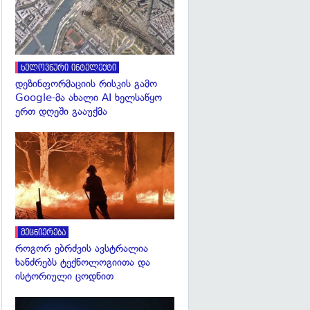
ხელოვნური ინტელექტი
დეზინფორმაციის რისკის გამო
Google-მა ახალი AI ხელსაწყო
ერთ დღეში გააუქმა
გადახედვა
მეცნიერება
როგორ ებრძვის ავსტრალია
ხანძრებს ტექნოლოგიითა და
ისტორიული ცოდნით