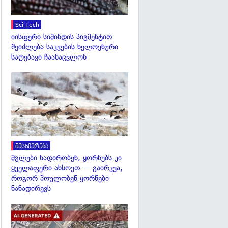
Sci-Tech
იისფერი სიმინდის პიგმენტით
შეიძლება საკვების ხელოვნური
საღებავი ჩაანაცვლონ
გადახედვა
მეცნიერება
მგლები ნადირობენ, ყორნებს კი
ყველაფერი ახსოვთ — გაირკვა,
როგორ პოულობენ ყორნები
ნანადირევს
გადახედვა