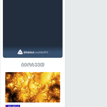
გირჩევთ
გადახედვა