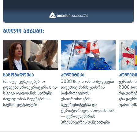
ბოლო ამბები:
საზოგადოება
პოლიტიკა
პოლიტი
რა მტკიცებულებებით
2008 წლის ომის შედეგები
უკრაინის
ედავება პროკურატურა ნ.ი.-
დღემდე ძირს უთხრის
2008 წლ
ს გიგა ავალიანის საქმეზე
საქართველოს
რეაგირებ
ძალადობის წაქეზებას —
უსაფრთხოებას,
გზა გაუხს
საქმის დეტალები
სუვერენიტეტსა და
ფართომა
ტერიტორიულ მთლიანობას
— ევროკავშირის
პრესპიკერის განცხადება