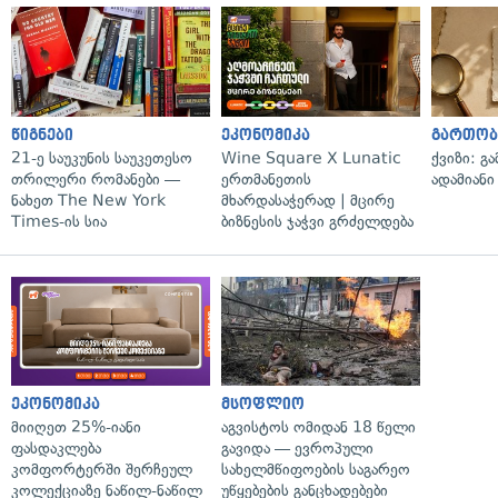
წიგნები
ეკონომიკა
გართობ
21-ე საუკუნის საუკეთესო
Wine Square X Lunatic
ქვიზი: გ
თრილერი რომანები —
ერთმანეთის
ადამიანი
ნახეთ The New York
მხარდასაჭერად | მცირე
Times-ის სია
ბიზნესის ჯაჭვი გრძელდება
ეკონომიკა
მსოფლიო
მიიღეთ 25%-იანი
აგვისტოს ომიდან 18 წელი
ფასდაკლება
გავიდა — ევროპული
კომფორტერში შერჩეულ
სახელმწიფოების საგარეო
კოლექციაზე ნაწილ-ნაწილ
უწყებების განცხადებები