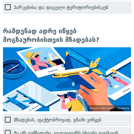
პარკებისა და დაცული ტერიტორიებისკენ
რამდენად ადრე იწყებ
მოგზაურობისთვის მზადებას?
Dmytro Novitskyi / Dribbble
მზადებას, ფაქტობრივად, გზაში ვიწყებ
მე არ ვემზადები, ყველაფერს სხვები გეგმავენ