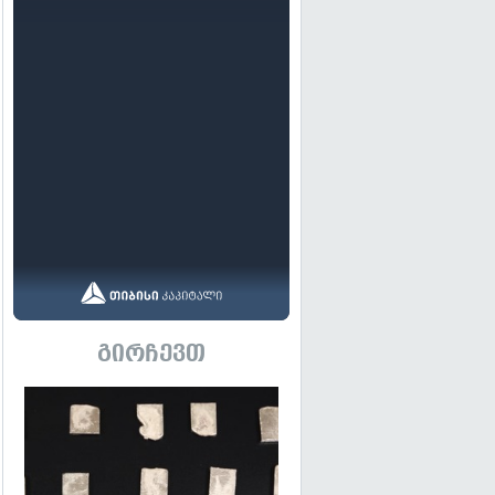
გირჩევთ
გადახედვა