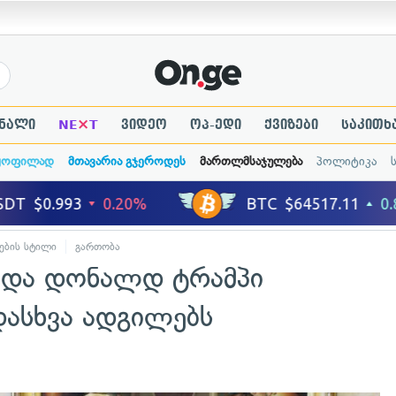
×
ნალი
NE
T
ვიდეო
ოპ-ედი
ქვიზები
საკითხ
ყოფილად
მთავარია გჯეროდეს
მართლმსაჯულება
პოლიტიკა
ების სტილი
გართობა
ბდა დონალდ ტრამპი
ასხვა ადგილებს