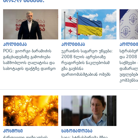
ბოლო ამბები:
პოლიტიკა
პოლიტიკა
პოლიტი
POG: გიორგი ბარამიძის
უკრაინის საგარეო უწყება:
სტრასბუ
განცხადებაზე გამოძიება
2008 წლის აგრესიაზე
და 2008
სამშობლოს ღალატისა და
რეაგირების ნაკლებობამ
საქმეები
საბოტაჟის ფაქტზე დაიწყო
გზა გაუხსნა
დაზარა
ფართომასშტაბიან ომებს
უფლებებ
კომპენსა
კოსმოსი
საზოგადოება
ქართველი ფიზიკოსის
საია: სტრასბურგმა მზია