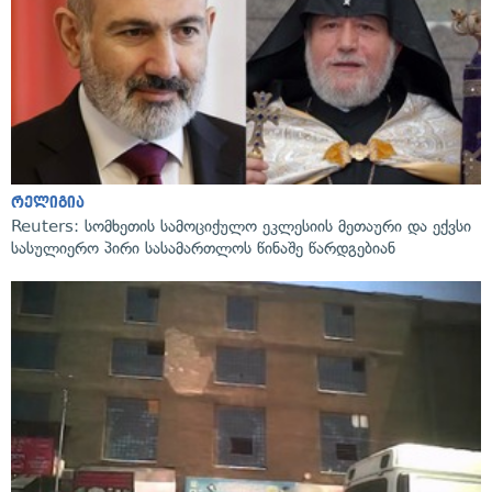
რელიგია
Reuters: სომხეთის სამოციქულო ეკლესიის მეთაური და ექვსი
სასულიერო პირი სასამართლოს წინაშე წარდგებიან