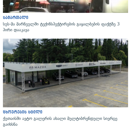
სამართალი
სუს-მა მარნეულში ტექინსპექტირების გაყალბების ფაქტზე 3
პირი დააკავა
ცხოვრების სტილი
ქუთაისში ავტო გალერის ახალი მულტიბრენდული სივრცე
გაიხსნა