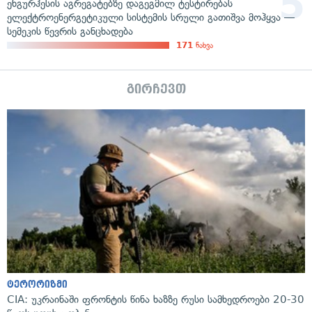
ენგურჰესის აგრეგატებზე დაგეგმილ ტესტირებას
ელექტროენერგეტიკული სისტემის სრული გათიშვა მოჰყვა —
სემეკის წევრის განცხადება
171
ნახვა
გირჩევთ
ტერორიზმი
CIA: უკრაინაში ფრონტის წინა ხაზზე რუსი სამხედროები 20-30