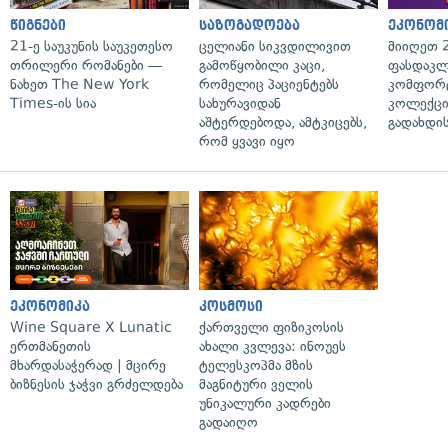
წიგნები
საზოგადოება
ეკონომ
21-ე საუკუნის საუკეთესო
ცელიანი სიკვდილივით
მიიღეთ 
თრილერი რომანები —
გამოწყობილი კაცი,
ფასდაკლ
ნახეთ The New York
რომელიც პაციენტებს
კომფორ
Times-ის სია
სახურავიდან
კოლექცი
აშტერდებოდა, ამტკიცებს,
გადახდის
რომ ყვავი იყო
ეკონომიკა
კოსმოსი
Wine Square X Lunatic
ქართველი ფიზიკოსის
ერთმანეთის
ახალი კვლევა: ინოუეს
მხარდასაჭერად | მცირე
ტელესკოპმა მზის
ბიზნესის ჯაჭვი გრძელდება
მაგნიტური ველის
უნიკალური კადრები
გადაიღო