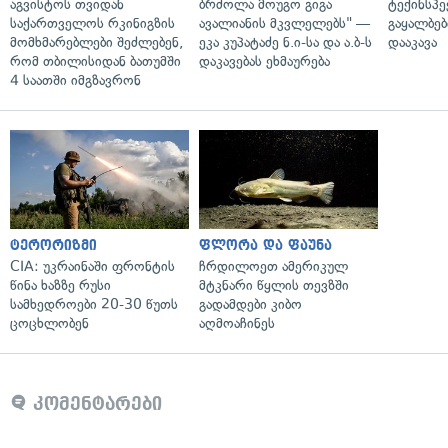
აგვისტოს თვიდან
ბრძოლა მოუგო გიგა
ტექინსპე
საქართველოს რკინიგზის
ავალიანის მკვლელებს" —
გაყალბებ
მომხმარებლები შეძლებენ,
ეკა კუპატაძე ნ.ი-სა და ა.ბ-ს
დააკავა
რომ თბილისიდან ბათუმში
დაკავებას ეხმაურება
4 საათში იმგზავრონ
ტერორიზმი
ფლორა და ფაუნა
CIA: უკრაინაში ფრონტის
ჩრდილოეთ ამერიკულ
წინა ხაზზე რუსი
მტკნარი წყლის თევზში
სამხედროები 20-30 წუთს
გადამდები კიბო
ცოცხლობენ
აღმოაჩინეს
კომენტარები