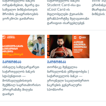
საქართველოს ბანკის
საქართველოს ბანკის
Wine Sq
ორგანიზებით, მცირე და
Student Card-ისა და
ერთმანე
საშუალო ბიზნესისთვის
sCool Card-ის
მხარდასა
შრომის უსაფრთხოების
მფლობელები ქუთაისში
ბიზნესის
ვორკშოპი გაიმართა
ტრანსპორტზე შეღავათიანი
ტარიფით ისარგებლებენ
ეკონომიკა
ეკონომიკა
ისწავლე საზღვარგარეთ
თორნიკე შენგელია
საქართველოს ბანკის
ბარსელონას ემშვიდობება |
სტიპენდიით —
საქართველოს ბანკი —
მოსწავლეებისთვის
ეროვნული საკალათბურთო
შექმნილ საერთაშორისო
ნაკრების გენერალური
პროგრამაზე მიღება
სპონსორი
დაიწყო