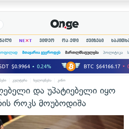
×
ნალი
NE
T
ვიდეო
ოპ-ედი
ქვიზები
საკითხ
ყოფილად
მთავარია გჯეროდეს
მართლმსაჯულება
პოლიტიკა
ნები
კულტურა
ხელოვნება
კინო
უღებელი და უპატიებელი იყო
რის როკს მოუბოდიშა