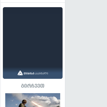
გირჩევთ
გადახედვა