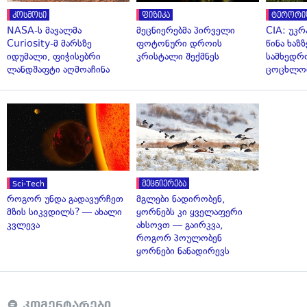
კოსმოსი
ფიზიკა
ტერორი
NASA-ს მავალმა
მეცნიერებმა პირველი
CIA: უკრ
Curiosity-მ მარსზე
ფოტონური დროის
წინა ხაზ
იდუმალი, ფიჭისებრი
კრისტალი შექმნეს
სამხედრ
ლანდშაფტი აღმოაჩინა
ცოცხლო
Sci-Tech
მეცნიერება
როგორ უნდა გადავურჩეთ
მგლები ნადირობენ,
მზის სიკვდილს? — ახალი
ყორნებს კი ყველაფერი
კვლევა
ახსოვთ — გაირკვა,
როგორ პოულობენ
ყორნები ნანადირევს
კომენტარები