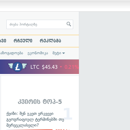
ავი
რჩეული
რეკლამა
საზოგადოება
ეკონომიკა
მეტი
კვირის ტოპ-5
ქვიზი: შენ უკეთ ერკვევი
გეოგრაფიულ ტერმინებში თუ
მერვეკლასელი?