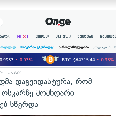
×
ნალი
NE
T
ვიდეო
ოპ-ედი
ქვიზები
საკითხ
ყოფილად
მთავარია გჯეროდეს
მართლმსაჯულება
პოლიტიკა
ბი
კულტურა
მა დაგვიდასტურა, რომ
ს ოსკარზე მომხდარი
ხებ სწერდა