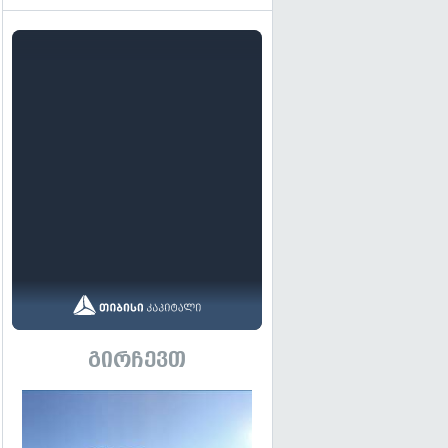
გირჩევთ
გადახედვა