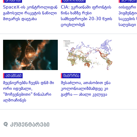
კოსმოსი
ტერორიზმი
Sci-Tech
SpaceX-ის კონტროლიდან
CIA: უკრაინაში ფრონტის
იისფერი
გამოსული რაკეტის ნაწილი
წინა ხაზზე რუსი
პიგმენტი
მთვარეს დაეჯახა
სამხედროები 20-30 წუთს
საკვები
ცოცხლობენ
საღებავი
ადამიანი
ისტორია
მეცნიერებმა ჩვენს დნმ-ში
შესაძლოა, ათასობით ენა
ორი იდუმალი,
კოლონიალიზმამდეც კი
"მოჩვენებითი" წინაპარი
გაქრა — ახალი კვლევა
აღმოაჩინეს
კომენტარები