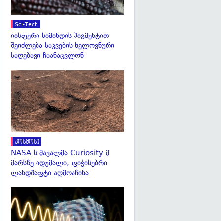
Sci-Tech
იისფერი სიმინდის პიგმენტით
შეიძლება საკვების ხელოვნური
საღებავი ჩაანაცვლონ
გადახედვა
კოსმოსი
NASA-ს მავალმა Curiosity-მ
მარსზე იდუმალი, ფიჭისებრი
ლანდშაფტი აღმოაჩინა
გადახედვა