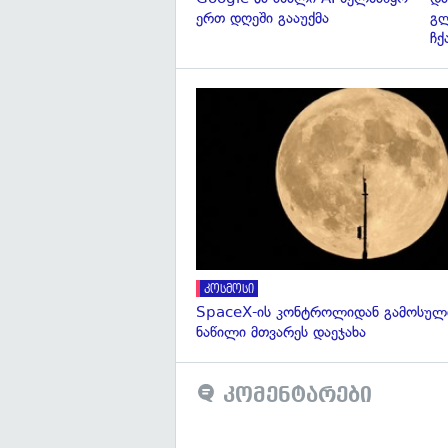
ერთ დღეში გააუქმა
გ
ჩქ
კოსმოსი
SpaceX-ის კონტროლიდან გამოსული
ნაწილი მთვარეს დაეჯახა
კომენტარები