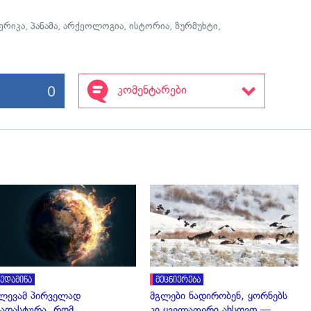
ერიკა
,
პანამა
,
არქეოლოგია
,
ისტორია
,
ზურმუხტი
,
0
კომენტარები
გადახედვა
გადახედვა
ედამიწა
მეცნიერება
ლევამ პირველად
მგლები ნადირობენ, ყორნებს
ადასტურა, რომ
კი ყველაფერი ახსოვთ —