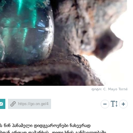
ფოტო: C. Mayo Torné
 წინ პანამელი დიდგვაროვნები ნახევრად
ებთან ერთად დამარხეს. დიდი ხნის განმავლობაში