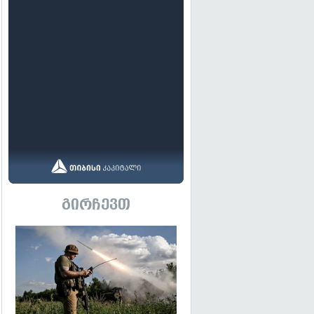
გირჩევთ
გადახედვა