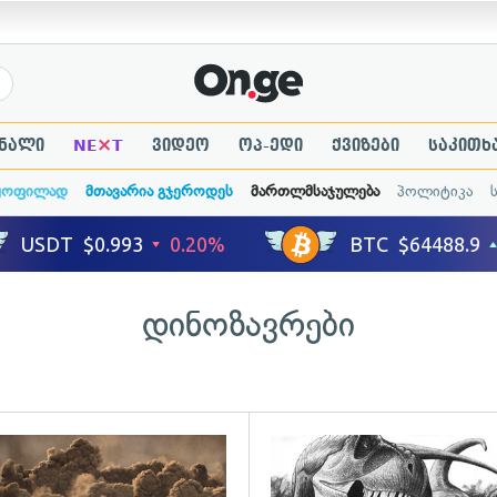
×
ნალი
NE
T
ვიდეო
ოპ-ედი
ქვიზები
საკითხ
ყოფილად
მთავარია გჯეროდეს
მართლმსაჯულება
პოლიტიკა
დინოზავრები
ადახედვა
გადახედვა