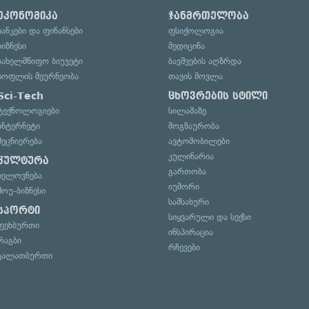
ეკონომიკა
ჯანმრთელობა
ბანკები და ფინანსები
ფსიქოლოგია
ბიზნესი
მედიცინა
სახელმწიფო ბიუჯეტი
ბავშვების აღზრდა
სოფლის მეურნეობა
თავის მოვლა
Sci-Tech
ცხოვრების სტილი
ტექნოლოგიები
სილამაზე
ინტერნეტი
მოგზაურობა
მეცნიერება
ავტომობილები
კულინარია
კულტურა
გართობა
ხელოვნება
იუმორი
შოუ-ბიზნესი
სამსახური
სპორტი
სიყვარული და სექსი
ფეხბურთი
ინსპირაცია
რაგბი
რჩევები
კალათბურთი