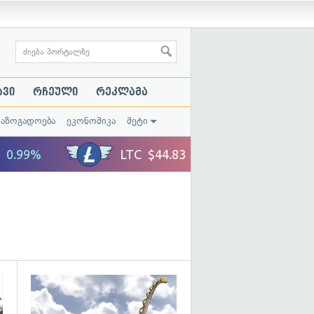
ავი
რჩეული
რეკლამა
საზოგადოება
ეკონომიკა
მეტი
გადახედვა
გადახედვა