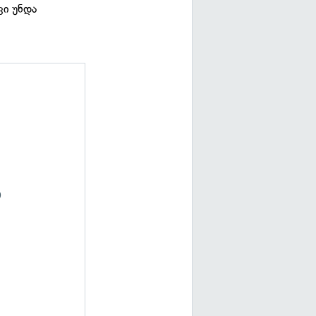
კი უნდა
თ