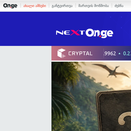
ახალი ამბები
განტვირთვა
მართვის მოწმობა
ძებნა