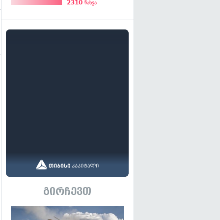
2310
ნახვა
გირჩევთ
გადახედვა