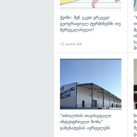
ქვიზი: შენ უკეთ ერკვევი
"
გეოგრაფიულ ტერმინებში თუ
თ
მერვეკლასელი?
მ
ი
ს
12 საათის წინ
13
მ
გა
"თბილისის თავისუფალი
ნ
ინდუსტრიული ზონა"
მ
განცხადებას ავრცელებს
შ
გ