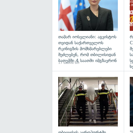
თამარ იოსელიანი: აგვისტოს
რ
თვიდან საქართველოს
C
რკინიგზის მომხმარებლები
შ
შეძლებენ, რომ თბილისიდან
ს
ბათუმში 4 საათში იმგზავრონ
ს
17 საათის წინ
18
ხ
გა
თბილისის აეროპორტში
"