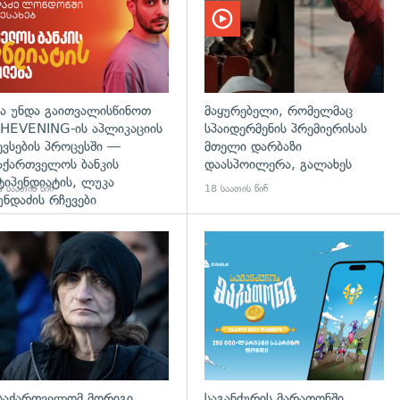
ა უნდა გაითვალისწინოთ
მაყურებელი, რომელმაც
HEVENING-ის აპლიკაციის
სპაიდერმენის პრემიერისას
ევსების პროცესში —
მთელი დარბაზი
აქართველოს ბანკის
დაასპოილერა, გალახეს
ტიპენდიატის, ლუკა
 საათის წინ
18 საათის წინ
უნდაძის რჩევები
დახედვა
გადახედვა
საქართველომ მორიგი
საგანძურის მარათონში