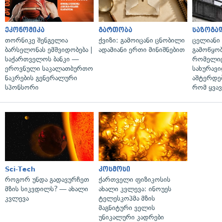
ეკონომიკა
გართობა
საზოგა
თორნიკე შენგელია
ქვიზი: გამოიცანი ცნობილი
ცელიანი
ბარსელონას ემშვიდობება |
ადამიანი ერთი მინიშნებით
გამოწყობ
საქართველოს ბანკი —
რომელიც
ეროვნული საკალათბურთო
სახურავი
ნაკრების გენერალური
აშტერდებ
სპონსორი
რომ ყვავ
Sci-Tech
კოსმოსი
როგორ უნდა გადავურჩეთ
ქართველი ფიზიკოსის
მზის სიკვდილს? — ახალი
ახალი კვლევა: ინოუეს
კვლევა
ტელესკოპმა მზის
მაგნიტური ველის
უნიკალური კადრები