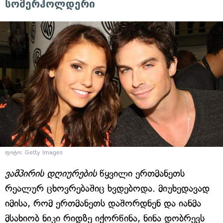
სომერჰოლდერი
ფოტო: Getty Images
ვამპირის დღიურების
წყვილი ერთმანეთს
რეალურ ცხოვრებაშიც ხვდებოდა. მიუხედავად
იმისა, რომ ერთმანეთს დაშორდნენ და იანმა
მსახიობ ნიკი რიდზე იქორწინა, ნინა დობრევს