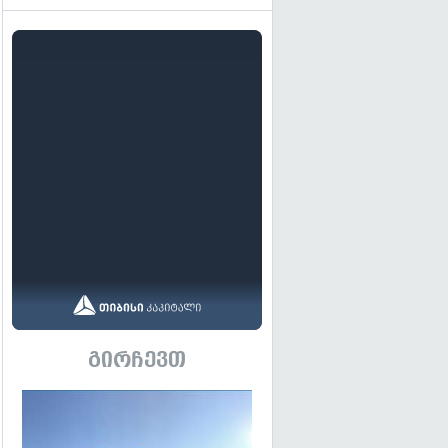
გირჩევთ
გადახედვა