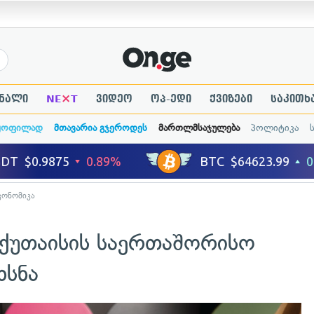
×
ნალი
NE
T
ვიდეო
ოპ-ედი
ქვიზები
საკითხ
ყოფილად
მთავარია გჯეროდეს
მართლმსაჯულება
პოლიტიკა
კონომიკა
ქუთაისის საერთაშორისო
ხსნა