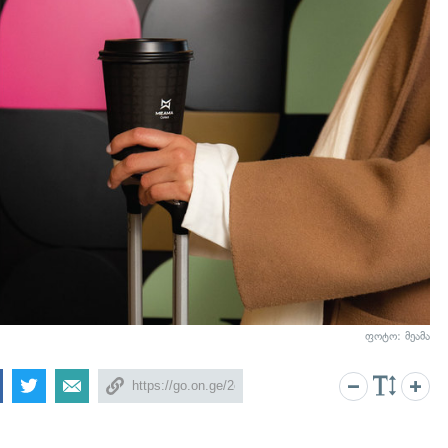
ფოტო: მეამა