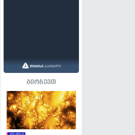
გირჩევთ
გადახედვა