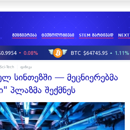
მეცნიერება
ტექნოლოგიები
STEM მარტივად
NEXT
Sci-Tech
ფიზიკა
ულ სინთეზში — მეცნიერებმა
" პლაზმა შექმნეს