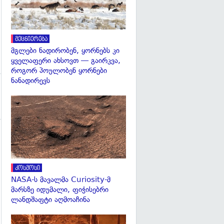
მეცნიერება
მგლები ნადირობენ, ყორნებს კი
ყველაფერი ახსოვთ — გაირკვა,
როგორ პოულობენ ყორნები
ნანადირევს
გადახედვა
კოსმოსი
NASA-ს მავალმა Curiosity-მ
მარსზე იდუმალი, ფიჭისებრი
ლანდშაფტი აღმოაჩინა