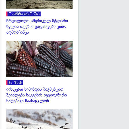
ფლორა და ფაუნა
ჩრდილოეთ ამერიკულ მტკნარი
წყლის თევზში გადამდები კიბო
გადახედვა
აღმოაჩინეს
გადახედვა
Sci-Tech
იისფერი სიმინდის პიგმენტით
შეიძლება საკვების ხელოვნური
გადახედვა
საღებავი ჩაანაცვლონ
გადახედვა