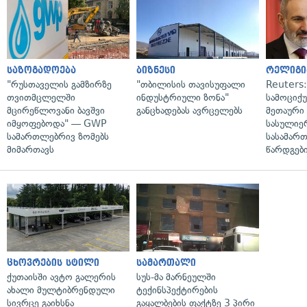
საზოგადოება
ბიზნესი
რელიგი
"რუსთაველის გამზირზე
"თბილისის თავისუფალი
Reuters
თვითმცლელში
ინდუსტრიული ზონა"
სამოციქ
მცირეწლოვანი ბავშვი
განცხადებას ავრცელებს
მეთაური 
იმყოფებოდა" — GWP
სასულიე
სამართლებრივ ზომებს
სასამარ
მიმართავს
წარდგები
ცხოვრების სტილი
სამართალი
ქუთაისში ავტო გალერის
სუს-მა მარნეულში
ახალი მულტიბრენდული
ტექინსპექტირების
სივრცე გაიხსნა
გაყალბების ფაქტზე 3 პირი