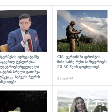
დახედვა
გადახედვა
ნგურჰესის აგრეგატებზე
CIA: უკრაინაში ფრონტის
აგეგმილ ტესტირებას
წინა ხაზზე რუსი სამხედროები
ლექტროენერგეტიკული
20-30 წუთს ცოცხლობენ
ისტემის სრული გათიშვა
ოჰყვა — სემეკის წევრის
საათის წინ
8 საათის წინ
ანცხადება
დახედვა
გადახედვა