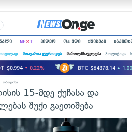
×
ნალი
NE
T
ვიდეო
ოპ-ედი
ქვიზები
საკითხ
ყოფილად
მთავარია გჯეროდეს
მართლმსაჯულება
პოლიტიკა
თბილისი
ისის 15-მდე ქუჩასა და
ლებას შუქი გაეთიშება