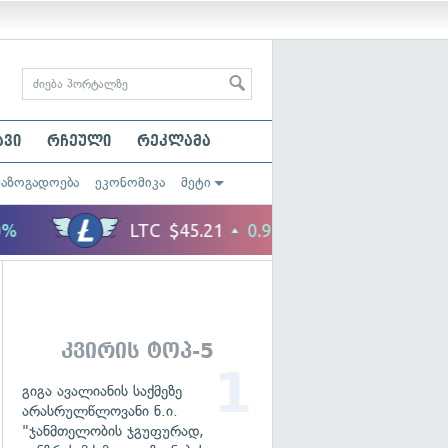
ავი
რჩეული
რეკლამა
საზოგადოება
ეკონომიკა
მეტი
კვირის ტოპ-5
გიგა ავალიანის საქმეზე
არასრულწლოვანი ნ.ი.
"ჯანმთელობის ჯგუფურად,