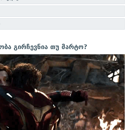
ი
ობა გირჩევნია თუ მარტო?