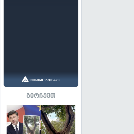
გირჩევთ
გადახედვა