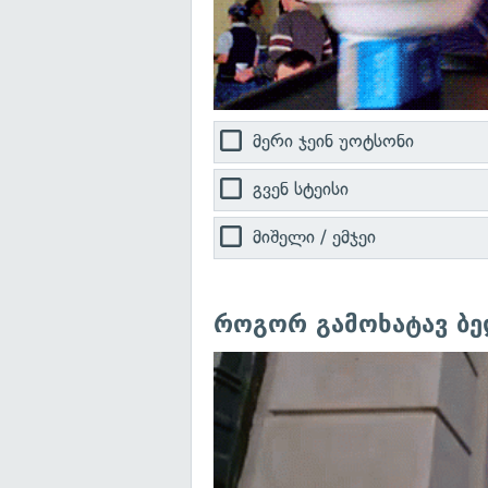
მერი ჯეინ უოტსონი
გვენ სტეისი
მიშელი / ემჯეი
როგორ გამოხატავ ბე