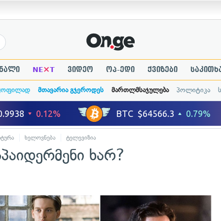
×
ნალი
NE
T
ვიდეო
ოპ-ედი
ქვიზები
საკითხ
ყოფილად
მთავარია გჯეროდეს
მართლმსაჯულება
პოლიტიკა
ტურა
ხელოვნება
ტელევიზია
პაიდერმენი ხარ?