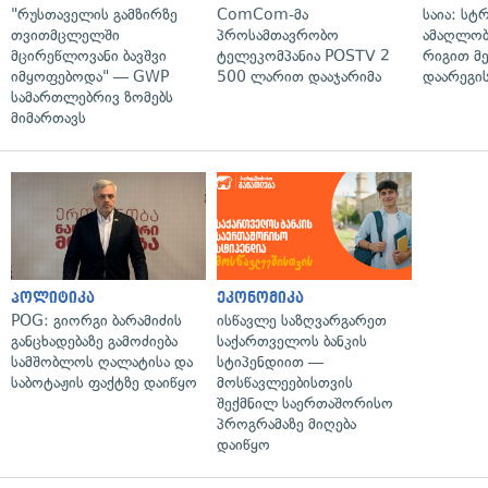
"რუსთაველის გამზირზე
ComCom-მა
საია: სტ
თვითმცლელში
პროსამთავრობო
ამაღლობ
მცირეწლოვანი ბავშვი
ტელეკომპანია POSTV 2
რიგით მ
იმყოფებოდა" — GWP
500 ლარით დააჯარიმა
დაარეგი
სამართლებრივ ზომებს
მიმართავს
პოლიტიკა
ეკონომიკა
POG: გიორგი ბარამიძის
ისწავლე საზღვარგარეთ
განცხადებაზე გამოძიება
საქართველოს ბანკის
სამშობლოს ღალატისა და
სტიპენდიით —
საბოტაჟის ფაქტზე დაიწყო
მოსწავლეებისთვის
შექმნილ საერთაშორისო
პროგრამაზე მიღება
დაიწყო