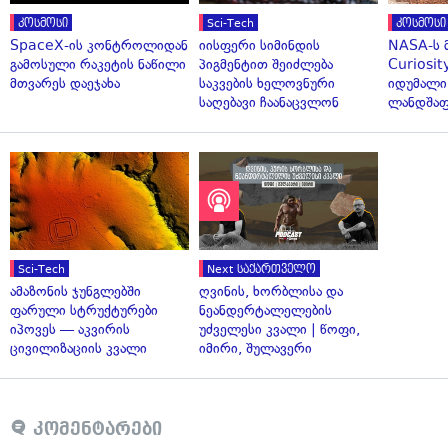
კოსმოსი
Sci-Tech
კოსმოსი
SpaceX-ის კონტროლიდან
იისფერი სიმინდის
NASA-ს 
გამოსული რაკეტის ნაწილი
პიგმენტით შეიძლება
Curiosit
მთვარეს დაეჯახა
საკვების ხელოვნური
იდუმალი
საღებავი ჩაანაცვლონ
ლანდშაფ
Sci-Tech
Next საქართველო
ამაზონის ჯუნგლებში
ღვინის, ხორბლისა და
ფარული სტრუქტურები
ნეანდერტალელების
იპოვეს — აკვირის
უძველესი კვალი | წოფი,
ცივილიზაციის კვალი
იმირი, შულავერი
კომენტარები