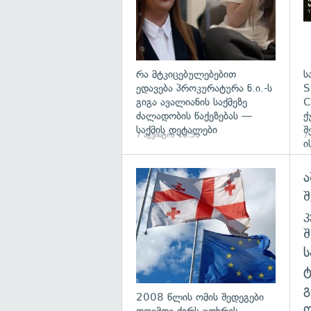
რა მტკიცებულებებით
ს
ედავება პროკურატურა ნ.ი.-ს
S
გიგა ავალიანის საქმეზე
C
ძალადობის წაქეზებას —
ქ
საქმის დეტალები
შ
7 აგვისტო, 16:50
7
ი
ა
გა
შ
გ
2008 წლის ომის შედეგები
ო