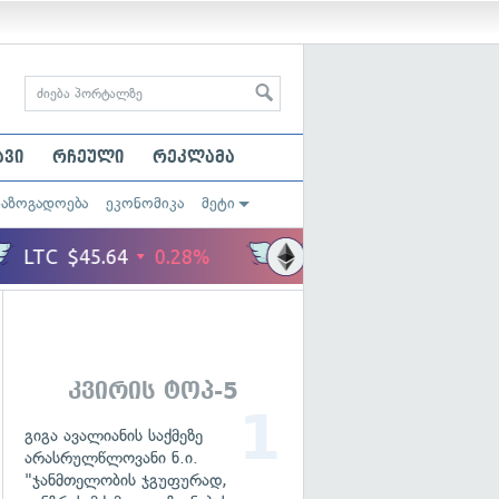
ავი
რჩეული
რეკლამა
საზოგადოება
ეკონომიკა
მეტი
კვირის ტოპ-5
გიგა ავალიანის საქმეზე
არასრულწლოვანი ნ.ი.
"ჯანმთელობის ჯგუფურად,