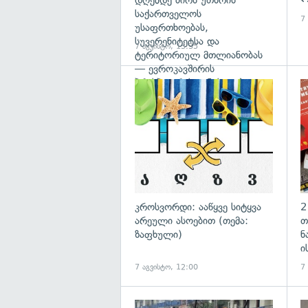
დღემდე ძირს უთხრის
საქართველოს
7
უსაფრთხოებას,
სუვერენიტეტსა და
7 აგვისტო, 13:35
ტერიტორიულ მთლიანობას
— ევროკავშირის
პრესპიკერის განცხადება
გა
კროსვორდი: ააწყვე სიტყვა
2
არეული ასოებით (თემა:
თ
ზაფხული)
ნ
ი
7 აგვისტო, 12:00
7