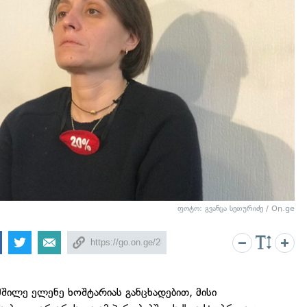
ფოტო: გვანცა სეთურიძე / On.ge
შილე ელენე ხოშტარიას განცხადებით, მისი