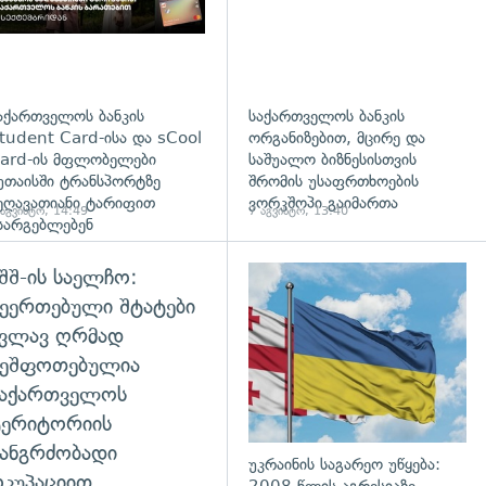
აქართველოს ბანკის
საქართველოს ბანკის
tudent Card-ისა და sCool
ორგანიზებით, მცირე და
ard-ის მფლობელები
საშუალო ბიზნესისთვის
უთაისში ტრანსპორტზე
შრომის უსაფრთხოების
ეღავათიანი ტარიფით
ვორკშოპი გაიმართა
 აგვისტო, 14:49
7 აგვისტო, 13:40
სარგებლებენ
შშ-ის საელჩო:
დახედვა
ეერთებული შტატები
კვლავ ღრმად
შეშფოთებულია
საქართველოს
ტერიტორიის
ანგრძობადი
უკრაინის საგარეო უწყება:
კუპაციით