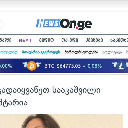
×
ნალი
NE
T
ვიდეო
ოპ-ედი
ქვიზები
საკითხ
ყოფილად
მთავარია გჯეროდეს
მართლმსაჯულება
პოლიტიკა
გადაიყვანეთ სააკაშვილი
შტარია