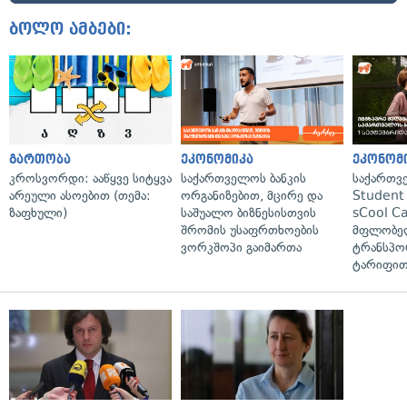
ბოლო ამბები:
გართობა
ეკონომიკა
ეკონომ
კროსვორდი: ააწყვე სიტყვა
საქართველოს ბანკის
საქართვ
არეული ასოებით (თემა:
ორგანიზებით, მცირე და
Student 
ზაფხული)
საშუალო ბიზნესისთვის
sCool Ca
შრომის უსაფრთხოების
მფლობელ
ვორკშოპი გაიმართა
ტრანსპო
ტარიფით