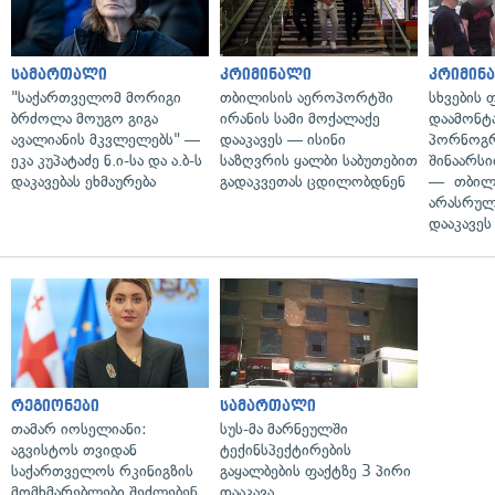
სამართალი
კრიმინალი
კრიმინ
"საქართველომ მორიგი
თბილისის აეროპორტში
სხვების
ბრძოლა მოუგო გიგა
ირანის სამი მოქალაქე
დაამონტ
ავალიანის მკვლელებს" —
დააკავეს — ისინი
პორნოგ
ეკა კუპატაძე ნ.ი-სა და ა.ბ-ს
საზღვრის ყალბი საბუთებით
შინაარს
დაკავებას ეხმაურება
გადაკვეთას ცდილობდნენ
— თბილ
არასრუ
დააკავეს
რეგიონები
სამართალი
თამარ იოსელიანი:
სუს-მა მარნეულში
აგვისტოს თვიდან
ტექინსპექტირების
საქართველოს რკინიგზის
გაყალბების ფაქტზე 3 პირი
მომხმარებლები შეძლებენ,
დააკავა