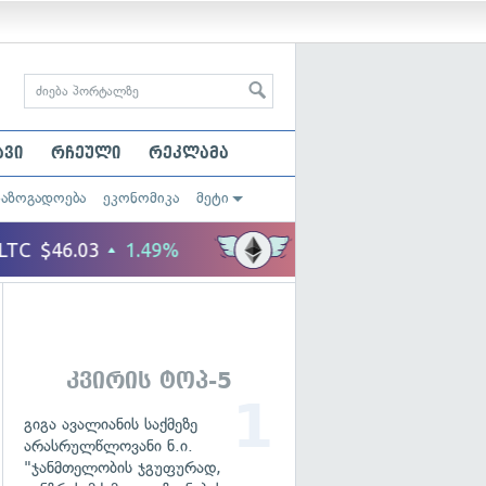
ავი
რჩეული
რეკლამა
საზოგადოება
ეკონომიკა
მეტი
კვირის ტოპ-5
გიგა ავალიანის საქმეზე
არასრულწლოვანი ნ.ი.
"ჯანმთელობის ჯგუფურად,