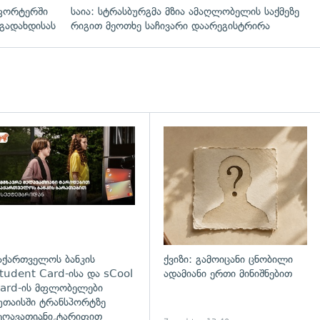
ფორტერში
საია: სტრასბურგმა მზია ამაღლობელის საქმეზე
გადახდისას
რიგით მეოთხე საჩივარი დაარეგისტრირა
დახედვა
აქართველოს ბანკის
ქვიზი: გამოიცანი ცნობილი
tudent Card-ისა და sCool
ადამიანი ერთი მინიშნებით
ard-ის მფლობელები
უთაისში ტრანსპორტზე
ეღავათიანი ტარიფით