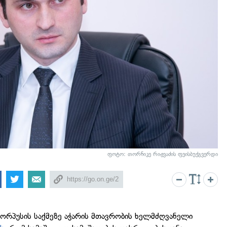
ფოტო: თორნიკე რიჟვაძის ფეისბუქგვერდი
კორპუსის საქმეზე აჭარის მთავრობის ხელმძღვანელი