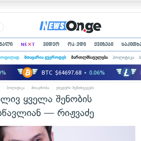
×
ნალი
NE
T
ვიდეო
ოპ-ედი
ქვიზები
საკითხ
ყოფილად
მთავარია გჯეროდეს
მართლმსაჯულება
პოლიტიკა
პოლიტიკა
მთავრობა
უბედური შემთხვევები
ლივ ყველა შენობის
სწავლიან — რიჟვაძე