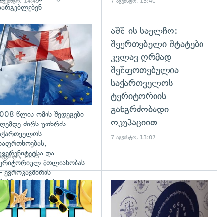
 აგვისტო, 14:49
7 აგვისტო, 13:40
სარგებლებენ
აშშ-ის საელჩო:
გადახედვა
შეერთებული შტატები
კვლავ ღრმად
შეშფოთებულია
საქართველოს
ტერიტორიის
განგრძობადი
008 წლის ომის შედეგები
ოკუპაციით
ღემდე ძირს უთხრის
აქართველოს
7 აგვისტო, 13:07
საფრთხოებას,
უვერენიტეტსა და
 აგვისტო, 13:35
ერიტორიულ მთლიანობას
 ევროკავშირის
რესპიკერის განცხადება
დახედვა
გადახედვა