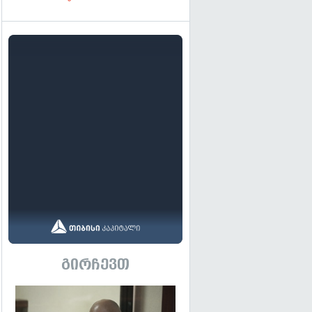
გირჩევთ
გადახედვა