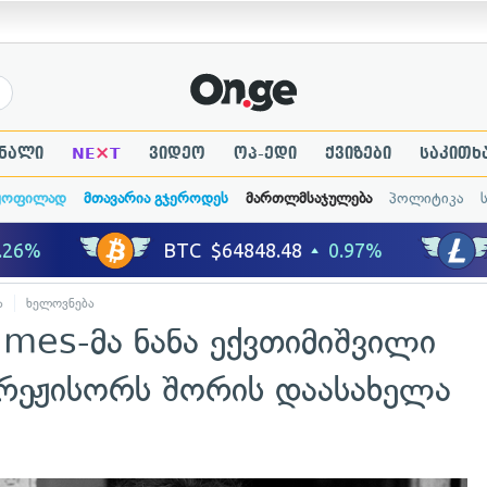
×
ნალი
NE
T
ვიდეო
ოპ-ედი
ქვიზები
საკითხ
ყოფილად
მთავარია გჯეროდეს
მართლმსაჯულება
პოლიტიკა
ა
ხელოვნება
mes-მა ნანა ექვთიმიშვილი
 რეჟისორს შორის დაასახელა