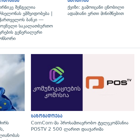
ონომიკა
გართობა
რნიკე შენგელია
ქვიზი: გამოიცანი ცნობილი
რსელონას ემშვიდობება |
ადამიანი ერთი მინიშნებით
ქართველოს ბანკი —
ოვნული საკალათბურთო
კრების გენერალური
ონსორი
გადახედვა
საზოგადოება
ძირს
ComCom-მა პროსამთავრობო ტელეკომპანია
ს,
POSTV 2 500 ლარით დააჯარიმა
ლიანობას