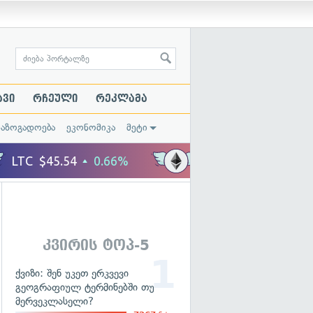
ავი
რჩეული
რეკლამა
საზოგადოება
ეკონომიკა
მეტი
კვირის ტოპ-5
ქვიზი: შენ უკეთ ერკვევი
გეოგრაფიულ ტერმინებში თუ
მერვეკლასელი?