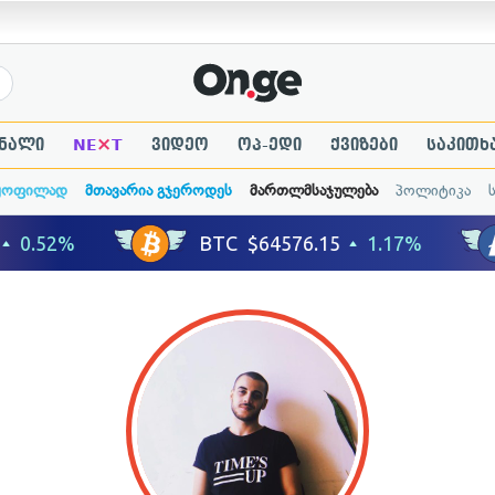
×
ნალი
NE
T
ვიდეო
ოპ-ედი
ქვიზები
საკითხ
ყოფილად
მთავარია გჯეროდეს
მართლმსაჯულება
პოლიტიკა