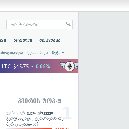
ავი
რჩეული
რეკლამა
საზოგადოება
ეკონომიკა
მეტი
კვირის ტოპ-5
ქვიზი: შენ უკეთ ერკვევი
გეოგრაფიულ ტერმინებში თუ
მერვეკლასელი?