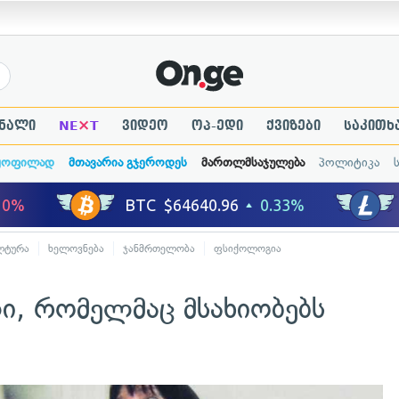
×
ნალი
NE
T
ვიდეო
ოპ-ედი
ქვიზები
საკითხ
ყოფილად
მთავარია გჯეროდეს
მართლმსაჯულება
პოლიტიკა
ლტურა
ხელოვნება
ჯანმრთელობა
ფსიქოლოგია
, რომელმაც მსახიობებს