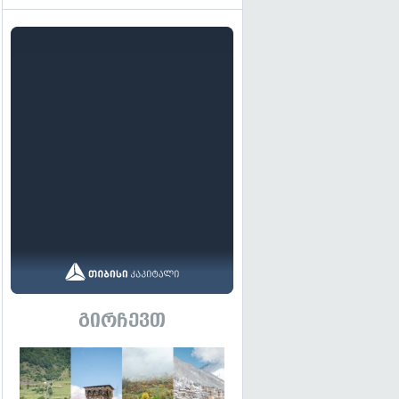
გირჩევთ
გადახედვა