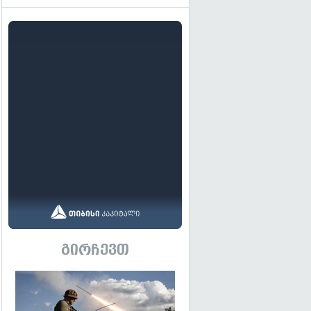
გირჩევთ
გადახედვა