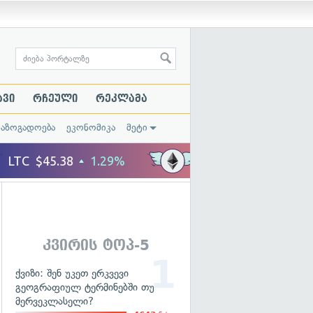
ავი
რჩეული
რეკლამა
საზოგადოება
ეკონომიკა
მეტი
კვირის ტოპ-5
ქვიზი: შენ უკეთ ერკვევი
გეოგრაფიულ ტერმინებში თუ
მერვეკლასელი?